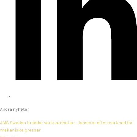
Andra nyheter
AMS Sweden breddar verksamheten – lanserar eftermarknad för
mekaniska pressar