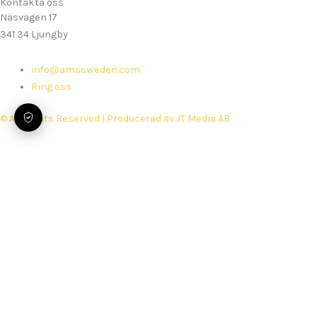
Kontakta oss
Näsvägen 17
341 34 Ljungby
info@amssweden.com
Ring oss
© All Rights Reserved | Producerad av JT Media AB
Hem
Tjänster
Ombyggnader
Reservdelar
Säkerhet & prestandakoll
Support
Boka service
Om oss