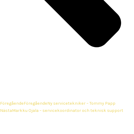
Föregående
Föregående
Ny servicetekniker – Tommy Papp
Nästa
Markku Ojala – servicekoordinator och teknisk support