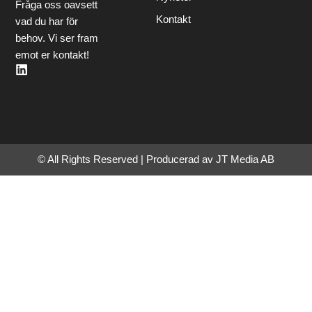
Fråga oss oavsett
Kontakt
vad du har för
behov. Vi ser fram
emot er kontakt!
L
i
n
k
e
d
i
n
© All Rights Reserved | Producerad av JT Media AB