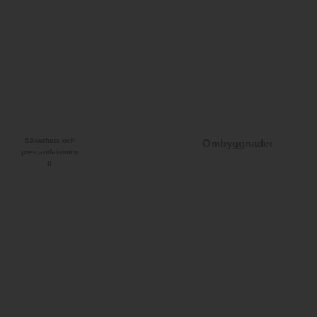
Säkerhets och
Ombyggnader
prestandakontro
ll