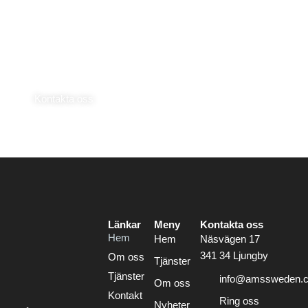
slimmad organisation möjliggör rätt service till rätt pris.
Kontakta oss gärna om du är intresserad av en offert eller har
några frågor. Fråga oss oavsett vad du har för behov. Vi ser
fram emot att höra från er!
Kontakta oss
Länkar
Meny
Kontakta oss
Hem
Hem
Näsvägen 17
341 34 Ljungby
Om oss
Tjänster
Tjänster
info@amssweden.
Om oss
Kontakt
Ring oss
Nyheter