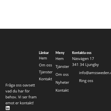
Länkar
Meny
Kontakta oss
Hem
Hem
Näsvägen 17
341 34 Ljungby
Om oss
Tjänster
Tjänster
info@amssweden
Om oss
Kontakt
Ring oss
Nyheter
Fråga oss oavsett
Kontakt
vad du har för
behov. Vi ser fram
emot er kontakt!
L