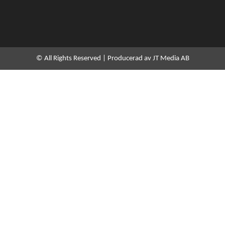
i
n
k
e
d
i
n
© All Rights Reserved | Producerad av JT Media AB