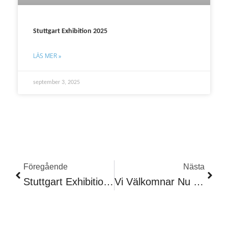
Stuttgart Exhibition 2025
LÄS MER »
september 3, 2025
Föregående
Näst
Föregående
Nästa
Stuttgart Exhibition 2025
Vi Välkomnar Nu Joakim Olsson Till Oss På AMS!