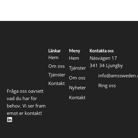
Länkar
Meny
Kontakta oss
Hem
Hem
Näsvägen 17
341 34 Ljungby
Om oss
Tjänster
Tjänster
info@amssweden
Om oss
Kontakt
Ring oss
Nyheter
Fråga oss oavsett
Kontakt
vad du har för
behov. Vi ser fram
emot er kontakt!
L
i
n
k