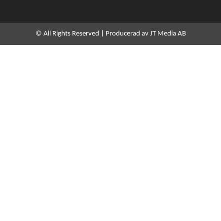
e
d
i
n
© All Rights Reserved | Producerad av JT Media AB