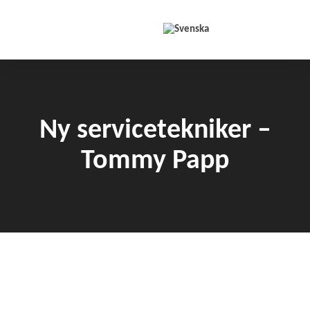
Hoppa till innehåll
Ny servicetekniker –
Tommy Papp