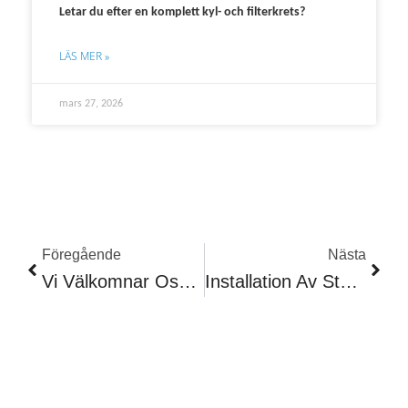
Letar du efter en komplett kyl- och filterkrets?
LÄS MER »
mars 27, 2026
Föregående
Näst
Föregående
Nästa
Vi Välkomnar Oscar Holmqvist Som Servicetekniker
Installation Av Styrsystem Hos AQ Special Sheet Metal