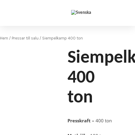
Hoppa till innehåll
Hem
/
Pressar till salu
/ Siempelkamp 400 ton
Siempel
400
ton
Presskraft –
400 ton