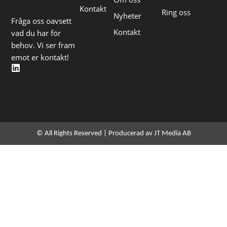
Kontakt
Ring oss
Nyheter
Fråga oss oavsett
Kontakt
vad du har för
behov. Vi ser fram
emot er kontakt!
L
i
n
k
e
d
i
n
© All Rights Reserved | Producerad av JT Media AB