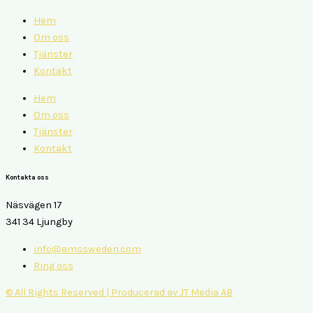
Hem
Om oss
Tjänster
Kontakt
Hem
Om oss
Tjänster
Kontakt
Kontakta oss
Näsvägen 17
341 34 Ljungby
info@amssweden.com
Ring oss
© All Rights Reserved | Producerad av JT Media AB